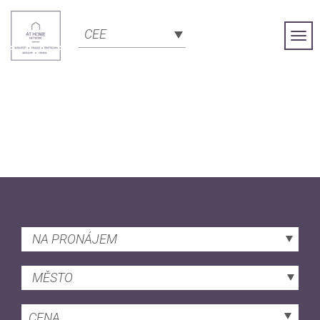
CEE
Togg
Navi
NA PRONÁJEM
MĚSTO
CENA