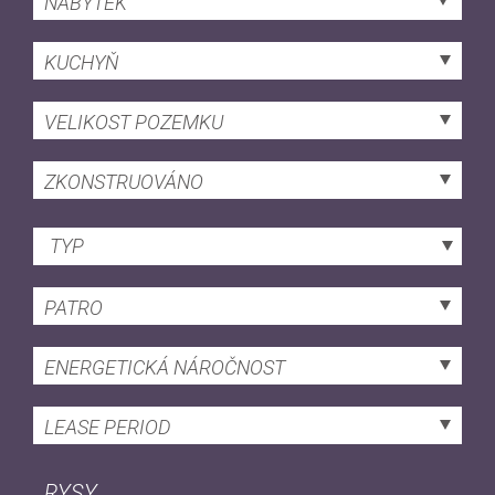
NÁBYTEK
KUCHYŇ
VELIKOST POZEMKU
ZKONSTRUOVÁNO
TYP
PATRO
ENERGETICKÁ NÁROČNOST
LEASE PERIOD
RYSY