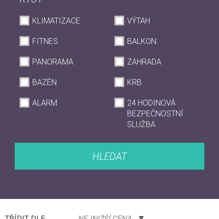
KLIMATIZACE
VÝTAH
FITNES
BALKON
PANORAMA
ZAHRADA
BAZÉN
KRB
ALARM
24 HODINOVÁ
BEZPEČNOSTNÍ
SLUŽBA
HLEDAT
TŘÍDIT DLE:
NEJNIŽŠÍ CENA