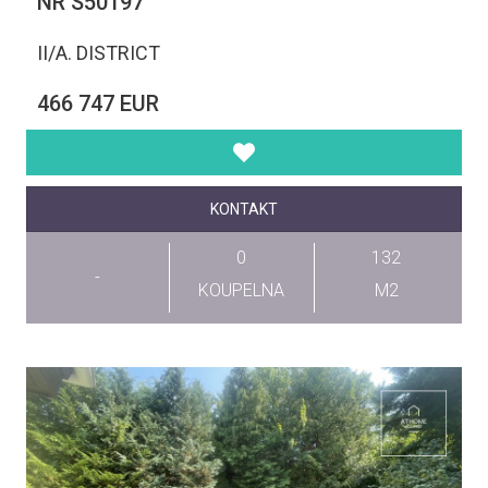
NR S50197
II/A. DISTRICT
466 747 EUR
KONTAKT
0
132
-
KOUPELNA
M2