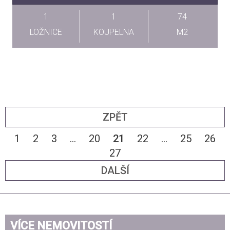
1
1
74
LOŽNICE
KOUPELNA
M2
ZPĚT
1
2
3
...
20
21
22
...
25
26
27
DALŠÍ
VÍCE NEMOVITOSTÍ