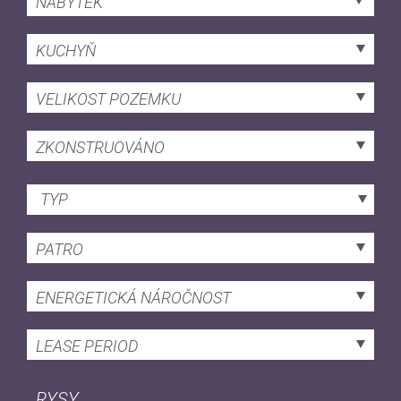
NÁBYTEK
KUCHYŇ
VELIKOST POZEMKU
ZKONSTRUOVÁNO
TYP
PATRO
ENERGETICKÁ NÁROČNOST
LEASE PERIOD
RYSY