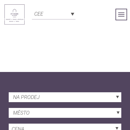
CEE
Togg
Navi
NA PRODEJ
MĚSTO
CENA