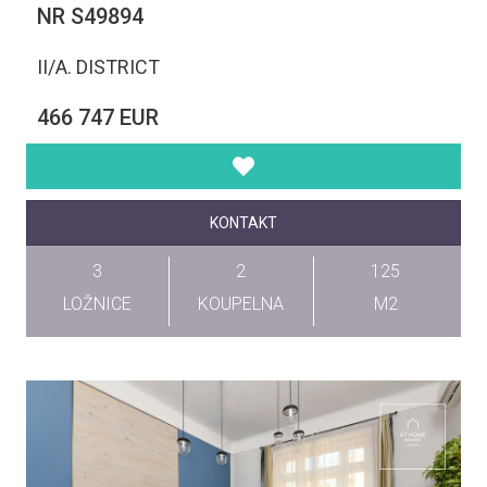
NR S49894
II/A. DISTRICT
466 747 EUR
KONTAKT
3
2
125
LOŽNICE
KOUPELNA
M2