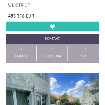
V. DISTRICT
483 318 EUR
KONTAKT
3
2
117
LOŽNICE
KOUPELNA
M2