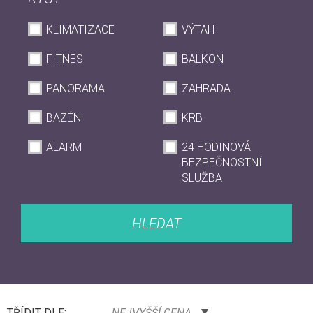
KLIMATIZACE
VÝTAH
FITNES
BALKON
PANORAMA
ZAHRADA
BAZÉN
KRB
ALARM
24 HODINOVÁ
BEZPEČNOSTNÍ
SLUŽBA
HLEDAT
TŘÍDIT DLE:
NEJVYŠŠÍ CENA