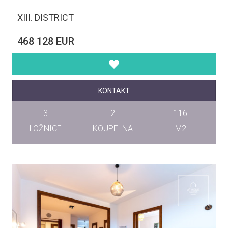
XIII. DISTRICT
468 128 EUR
KONTAKT
3
2
116
LOŽNICE
KOUPELNA
M2