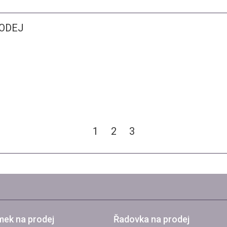
RODEJ
1
2
3
ek na prodej
Řadovka na prodej