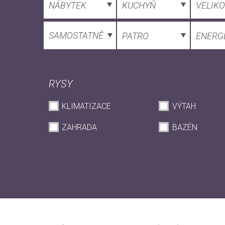
NÁBYTEK
KUCHYŇ
VELIK
SAMOSTATNĚ STOJÍCÍ DŮM
PATRO
ENERG
RYSY
KLIMATIZACE
VÝTAH
ZAHRADA
BAZÉN