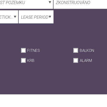
OST POZEMKU
ZKONSTRUOVÁNO
ETICKÁ NÁROČNOST
LEASE PERIOD
FITNES
BALKON
KRB
ALARM