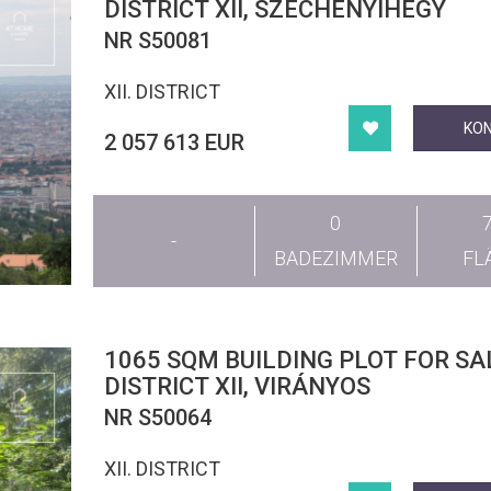
DISTRICT XII, SZÉCHENYIHEGY
NR S50081
XII. DISTRICT
KO
2 057 613 EUR
0
-
BADEZIMMER
FL
1065 SQM BUILDING PLOT FOR SA
DISTRICT XII, VIRÁNYOS
NR S50064
XII. DISTRICT