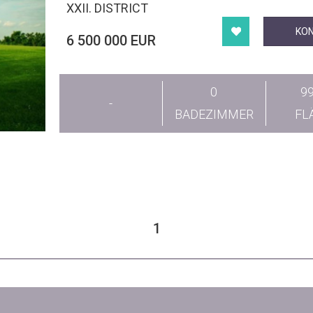
XXII. DISTRICT
KO
6 500 000 EUR
0
9
-
BADEZIMMER
FL
1