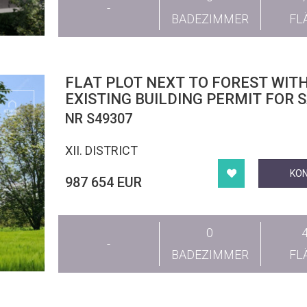
-
BADEZIMMER
FL
FLAT PLOT NEXT TO FOREST WIT
EXISTING BUILDING PERMIT FOR 
NR S49307
XII. DISTRICT
KO
987 654 EUR
0
-
BADEZIMMER
FL