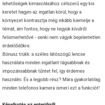
lehetőségek kimaxolásához célszerű egy kis
keretet hagyni az ingatlan körül, hogy a
környezet kontrasztja még inkább kiemelje a
témát, ám fontos, hogy ne tegyük kívülről
felismerhetővé - senki nem vágyik bejelentetlen
érdeklődőkre.
Bónusz trükk: a széles látószögű lencse
használata minden ingatlant tágsabbnak és
impozánsabbnak tűntet fel, így érdemes
használni. És a legjobb rész? Mára gyakorlatilag
minden telefonos kamera ismeri ezt a funkciót!
Képalkotás az enteriőrről