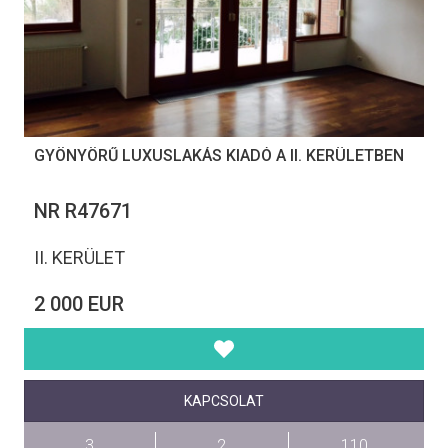
GYÖNYÖRŰ LUXUSLAKÁS KIADÓ A II. KERÜLETBEN
NR R47671
II. KERÜLET
2 000 EUR
KAPCSOLAT
3
2
110