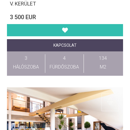
V. KERÜLET
3 500 EUR
KAPCSOLAT
3
4
134
HÁLÓSZOBA
FÜRDŐSZOBA
M2