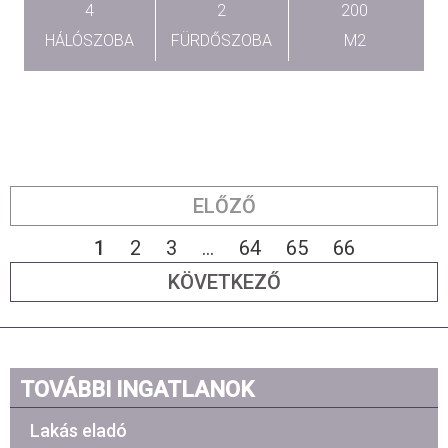
4
2
200
HÁLÓSZOBA
FÜRDŐSZOBA
M2
ELŐZŐ
1
2
3
...
64
65
66
KÖVETKEZŐ
TOVÁBBI INGATLANOK
Lakás eladó