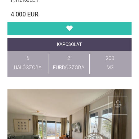
4 000 EUR
KAPCSOLAT
6
2
200
HÁLÓSZOBA
FÜRDŐSZOBA
M2