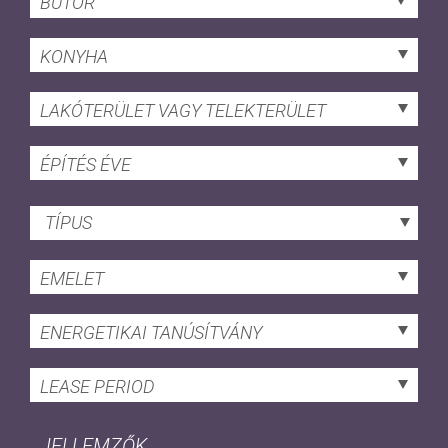
BÚTOR
KONYHA
LAKÓTERÜLET VAGY TELEKTERÜLET
ÉPÍTÉS ÉVE
TÍPUS
EMELET
ENERGETIKAI TANÚSÍTVÁNY
LEASE PERIOD
JELLEMZŐK