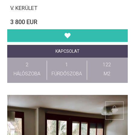
V. KERÜLET
3 800 EUR
KAPCSOLAT
2
1
122
HÁLÓSZOBA
FÜRDŐSZOBA
M2