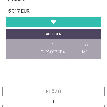
5 317 EUR
KAPCSOLAT
1
255
-
FÜRDŐSZOBA
M2
ELŐZŐ
1