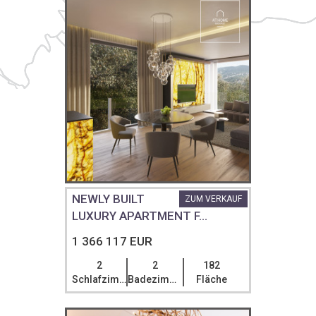
NEWLY BUILT
ZUM VERKAUF
LUXURY APARTMENT F...
1 366 117 EUR
2
2
182
Schlafzimmer
Badezimmer
Fläche