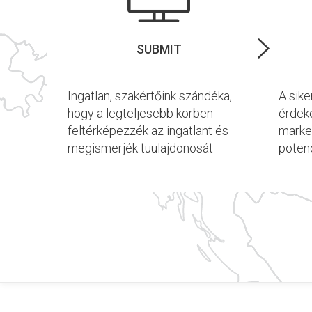
SUBMIT
Ingatlan, szakértőink szándéka,
A sik
hogy a legteljesebb körben
érdek
feltérképezzék az ingatlant és
market
megismerjék tuulajdonosát
potenc