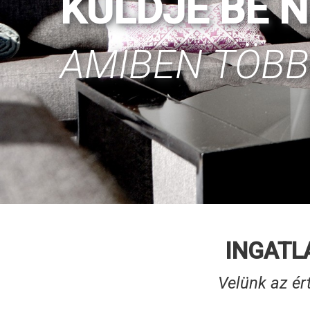
KÜLDJE BE 
AMIBEN TÖB
INGATL
Velünk az ér