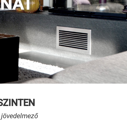
ANÁT
SZINTEN
g jövedelmező