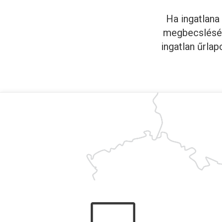
Ha ingatlana
megbecslésébe
ingatlan űrla