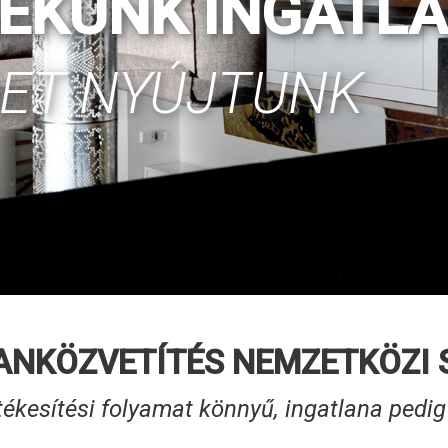
NEKÜNK INGATL
BET NYÚJTUNK
ANKÖZVETÍTÉS NEMZETKÖZI 
tékesítési folyamat könnyű, ingatlana pedi