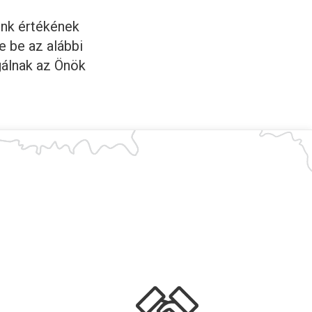
ünk értékének
e be az alábbi
gálnak az Önök