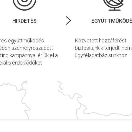
HIRDETÉS
EGYÜTTMŰKÖD
eres együttműködés
Közvetett hozzáférést
ében személyreszabott
biztosítunk kiterjedt, ne
ing kampánnyal érjük el a
ügyféladatbázisunkhoz
iális érdeklődőket