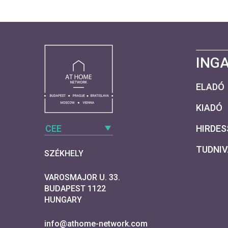
ING
ELADÓ
KIADÓ
CEE
HIRDES
TUDNI
SZÉKHELY
VAROSMAJOR U. 33.
BUDAPEST 1122
HUNGARY
info@athome-network.com