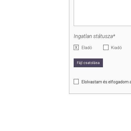
Ingatlan státusza*
Eladó
Kiadó
Fájl csatolása
Elolvastam és elfogadom 