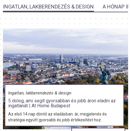
INGATLAN, LAKBERENDEZÉS & DESIGN
A HÓNAP I
Ingatlan, lakberendezés & design
5 dolog, ami segít gyorsabban és jobb áron eladni az
ingatlanát | At Home Budapest
Az első 14 nap döntő az eladásban: ár, megjelenés és
stratégia együtt gyorsabb és jobb értékesítést hoz.