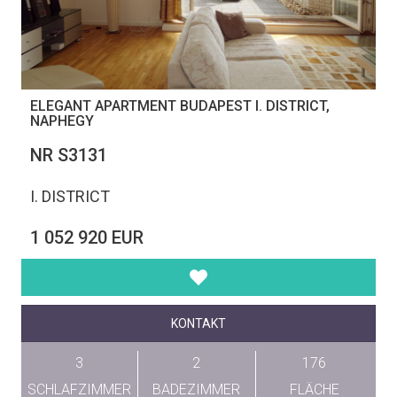
ELEGANT APARTMENT BUDAPEST I. DISTRICT,
NAPHEGY
NR S3131
I. DISTRICT
1 052 920 EUR
KONTAKT
3
2
176
SCHLAFZIMMER
BADEZIMMER
FLÄCHE