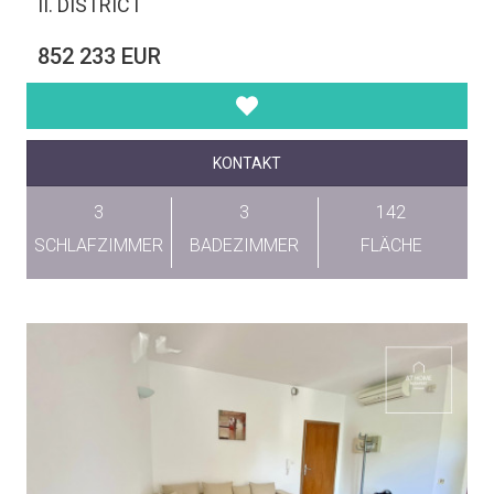
II. DISTRICT
852 233 EUR
KONTAKT
3
3
142
SCHLAFZIMMER
BADEZIMMER
FLÄCHE