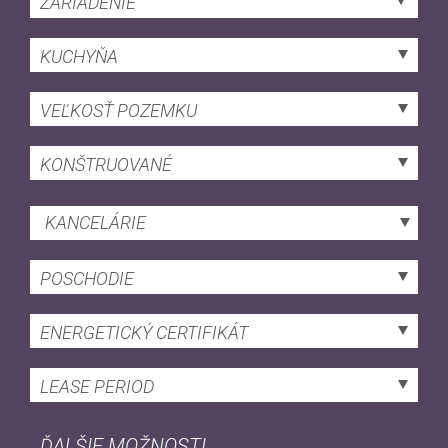
ZARIADENIE
KUCHYŇA
VEĽKOSŤ POZEMKU
KONŠTRUOVANÉ
KANCELÁRIE
POSCHODIE
ENERGETICKÝ CERTIFIKÁT
LEASE PERIOD
ĎALŠIE MOŽNOSTI