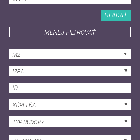
HĽADAŤ
MENEJ FILTROVAŤ
M2
IZBA
KÚPEĽŇA
TYP BUDOVY