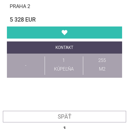
PRAHA 2
5 328 EUR
KONTAKT
1
255
-
KÚPEĽŇA
M2
SPÄŤ
1