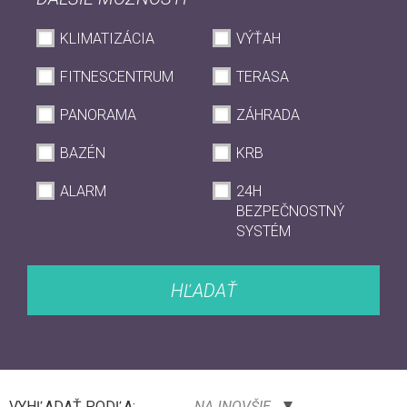
KLIMATIZÁCIA
VÝŤAH
FITNESCENTRUM
TERASA
PANORAMA
ZÁHRADA
BAZÉN
KRB
ALARM
24H
BEZPEČNOSTNÝ
SYSTÉM
HĽADAŤ
VYHĽADAŤ PODĽA:
NAJNOVŠIE