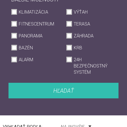
KLIMATIZÁCIA
VÝŤAH
FITNESCENTRUM
TERASA
PANORAMA
ZÁHRADA
BAZÉN
KRB
ALARM
24H
BEZPEČNOSTNÝ
SYSTÉM
HĽADAŤ
VYHĽADAŤ PODĽA:
NAJNOVŠIE