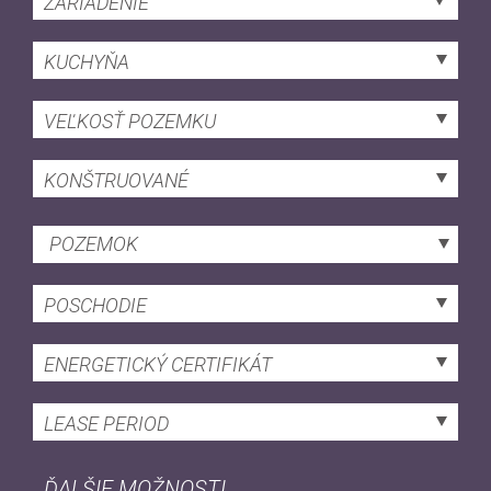
ZARIADENIE
KUCHYŇA
VEĽKOSŤ POZEMKU
KONŠTRUOVANÉ
POZEMOK
POSCHODIE
ENERGETICKÝ CERTIFIKÁT
LEASE PERIOD
ĎALŠIE MOŽNOSTI