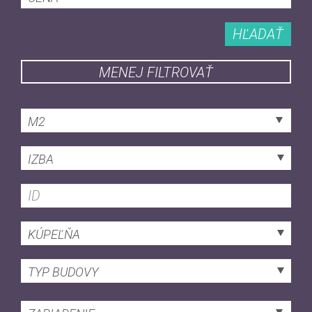
HĽADAŤ
MENEJ FILTROVAŤ
M2
IZBA
KÚPEĽŇA
TYP BUDOVY