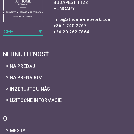
BUDAPEST 1122
HUNGARY
info@athome-network.com
+36 1 240 2767
CEE
+36 20 262 7864
NEHNUTEĽNOSŤ
NA PREDAJ
NA PRENÁJOM
INZERUJTE U NÁS
UŽITOČNÉ INFORMÁCIE
O
MESTÁ