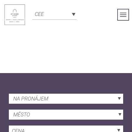
CEE
Togg
Navi
NA PRONÁJEM
MĚSTO
CENA