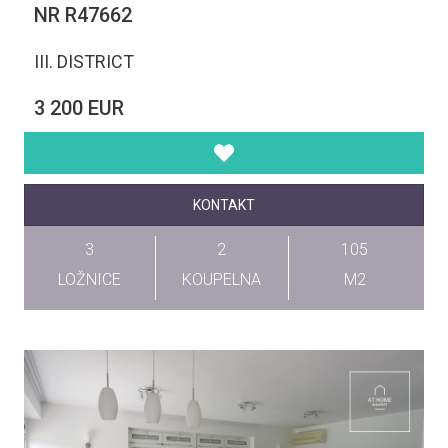
NR R47662
III. DISTRICT
3 200 EUR
KONTAKT
3
2
105
LOŽNICE
KOUPELNA
M2