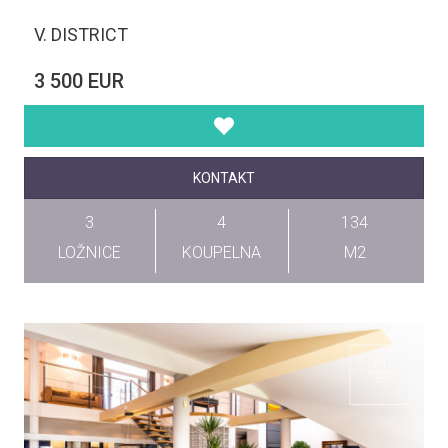
V. DISTRICT
3 500 EUR
KONTAKT
3
4
134
LOŽNICE
KOUPELNA
M2