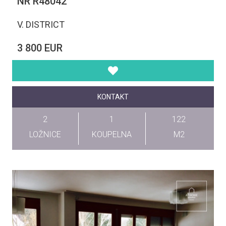
NR R48042
V. DISTRICT
3 800 EUR
KONTAKT
2
1
122
LOŽNICE
KOUPELNA
M2