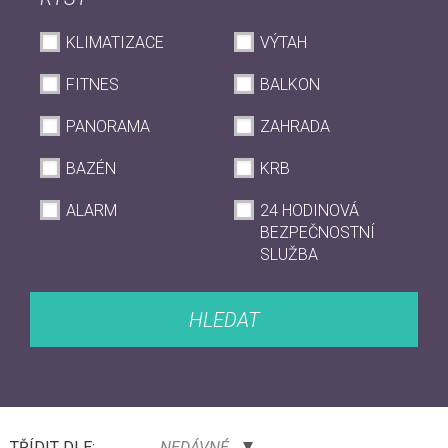
KLIMATIZACE
VÝTAH
FITNES
BALKON
PANORAMA
ZAHRADA
BAZÉN
KRB
ALARM
24 HODINOVÁ
BEZPEČNOSTNÍ
SLUŽBA
HLEDAT
TŘÍDIT DLE:
NEDÁVNÉ