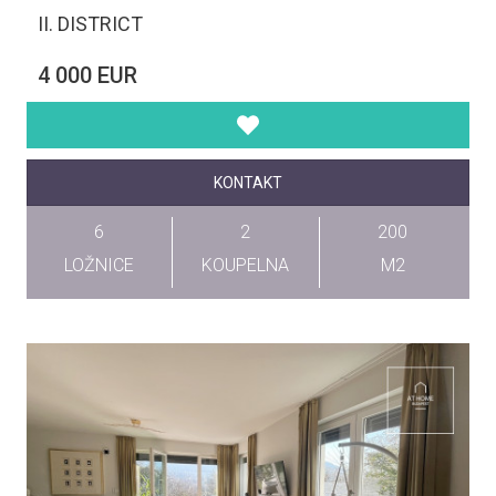
II. DISTRICT
4 000 EUR
KONTAKT
6
2
200
LOŽNICE
KOUPELNA
M2