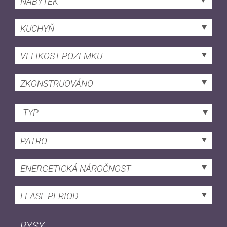
NÁBYTEK
KUCHYŇ
VELIKOST POZEMKU
ZKONSTRUOVÁNO
TYP
PATRO
ENERGETICKÁ NÁROČNOST
LEASE PERIOD
RYSY