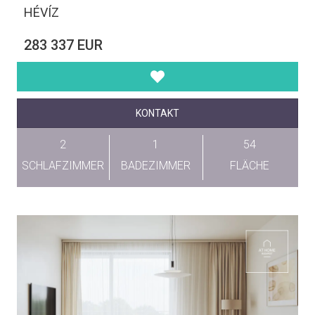
HÉVÍZ
283 337 EUR
KONTAKT
2
1
54
SCHLAFZIMMER
BADEZIMMER
FLÄCHE