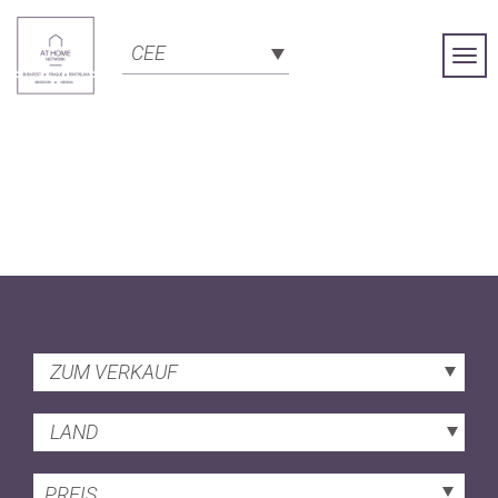
CEE
Togg
Navi
ZUM VERKAUF
LAND
PREIS