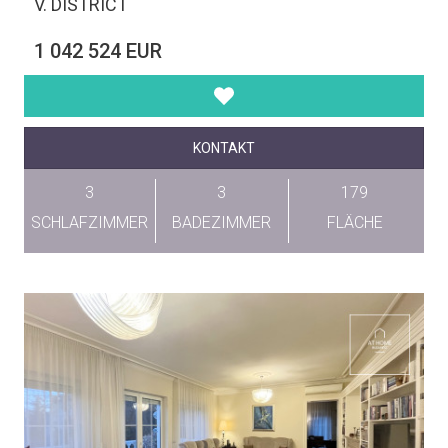
V. DISTRICT
1 042 524 EUR
KONTAKT
3
3
179
SCHLAFZIMMER
BADEZIMMER
FLÄCHE