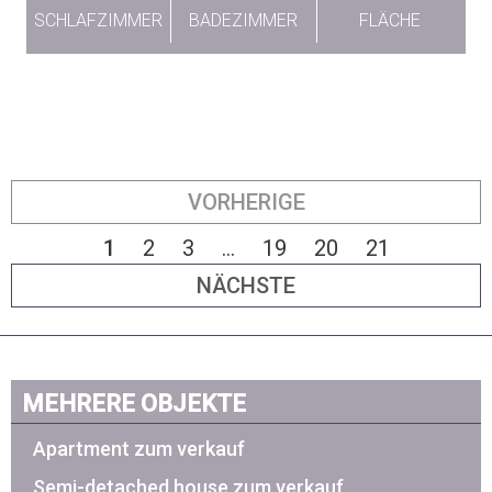
SCHLAFZIMMER
BADEZIMMER
FLÄCHE
VORHERIGE
1
2
3
...
19
20
21
NÄCHSTE
MEHRERE OBJEKTE
Apartment zum verkauf
Semi-detached house zum verkauf