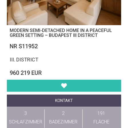
MODERN SEMI-DETACHED HOME IN A PEACEFUL
GREEN SETTING – BUDAPEST III DISTRICT
NR S11952
III. DISTRICT
960 219 EUR
KONTAKT
3
2
191
SCHLAFZIMMER
BADEZIMMER
FLÄCHE