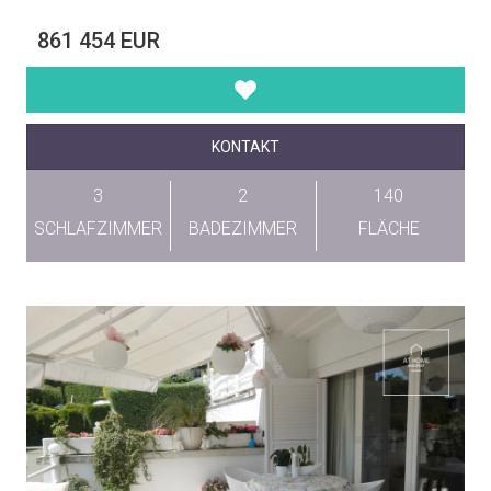
861 454 EUR
KONTAKT
3
2
140
SCHLAFZIMMER
BADEZIMMER
FLÄCHE