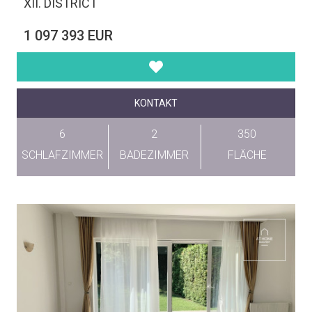
XII. DISTRICT
1 097 393 EUR
KONTAKT
6
2
350
SCHLAFZIMMER
BADEZIMMER
FLÄCHE