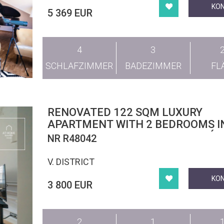
KO
5 369 EUR
4
3
SCHLAFZIMMER
BADEZIMMER
FL
RENOVATED 122 SQM LUXURY
APARTMENT WITH 2 BEDROOMS I
BUDAPEST’S 5TH DISTRICT, LIPÓ
NR R48042
V. DISTRICT
KO
3 800 EUR
2
1