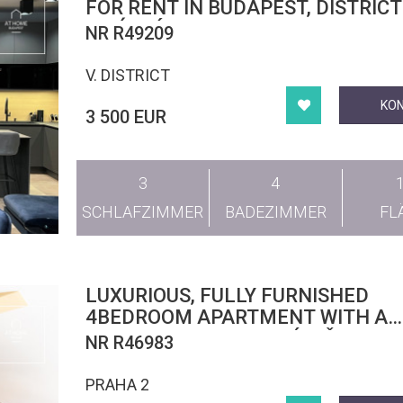
FOR RENT IN BUDAPEST, DISTRICT 
LIPÓTVÁROS
NR R49209
V. DISTRICT
KO
3 500 EUR
3
4
SCHLAFZIMMER
BADEZIMMER
FL
LUXURIOUS, FULLY FURNISHED
4BEDROOM APARTMENT WITH A
CHARMING VIEW. NOVÉ MĚSTO
NR R46983
PRAHA 2