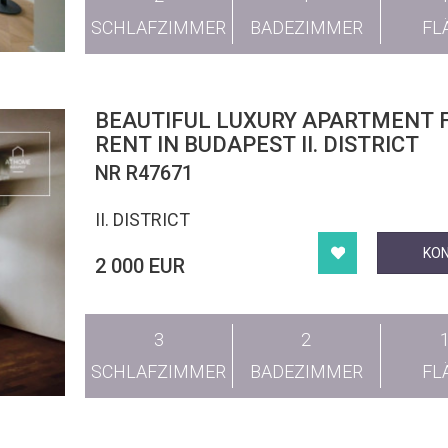
SCHLAFZIMMER
BADEZIMMER
FL
BEAUTIFUL LUXURY APARTMENT 
RENT IN BUDAPEST II. DISTRICT
NR R47671
II. DISTRICT
KO
2 000 EUR
3
2
SCHLAFZIMMER
BADEZIMMER
FL