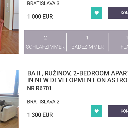
BRATISLAVA 3
KO
1 000 EUR
2
1
SCHLAFZIMMER
BADEZIMMER
FL
BA II., RUŽINOV, 2-BEDROOM AP
IN NEW DEVELOPMENT ON ASTR
STREET
NR R6701
BRATISLAVA 2
KO
1 300 EUR