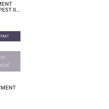
MENT
ST III.
NTAKT
105
ÄCHE
RTMENT