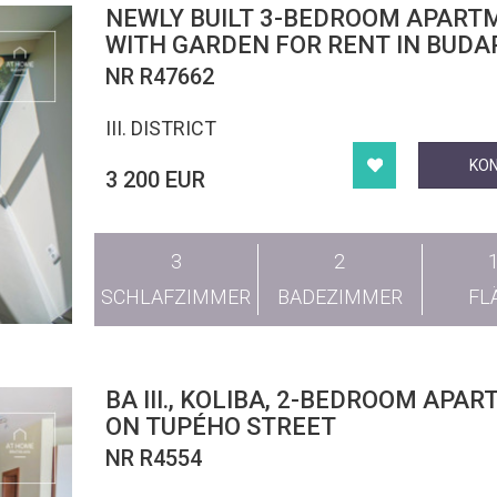
NEWLY BUILT 3-BEDROOM APART
WITH GARDEN FOR RENT IN BUDAPE
DISTRICT
NR R47662
III. DISTRICT
KO
3 200 EUR
3
2
SCHLAFZIMMER
BADEZIMMER
FL
BA III., KOLIBA, 2-BEDROOM APA
ON TUPÉHO STREET
NR R4554