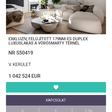
EXKLUZÍV, FELÚJÍTOTT 179NM-ES DUPLEX
LUXUSLAKÁS A VÖRÖSMARTY TÉRNÉL
NR S50419
V. KERÜLET
1 042 524 EUR
KAPCSOLAT
3
3
179