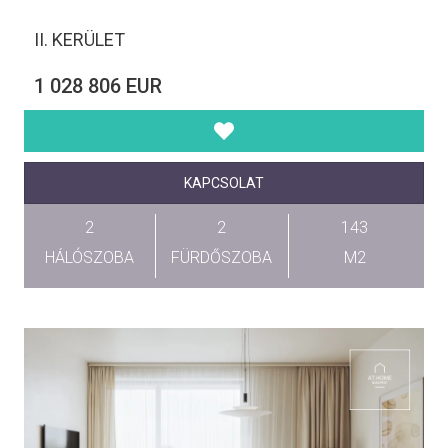
II. KERÜLET
1 028 806 EUR
KAPCSOLAT
2
2
143
HÁLÓSZOBA
FÜRDŐSZOBA
M2