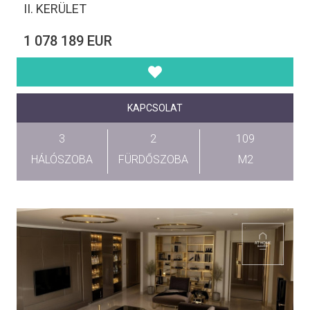
II. KERÜLET
1 078 189 EUR
KAPCSOLAT
3
2
109
HÁLÓSZOBA
FÜRDŐSZOBA
M2