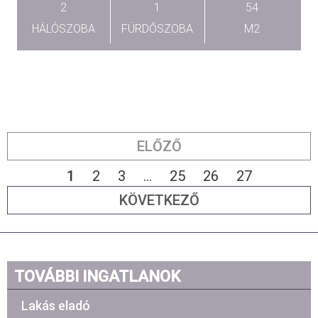
2
1
54
HÁLÓSZOBA
FÜRDŐSZOBA
M2
ELŐZŐ
1
2
3
...
25
26
27
KÖVETKEZŐ
TOVÁBBI INGATLANOK
Lakás eladó