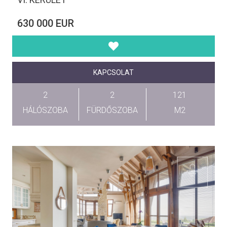
630 000 EUR
KAPCSOLAT
2
2
121
HÁLÓSZOBA
FÜRDŐSZOBA
M2