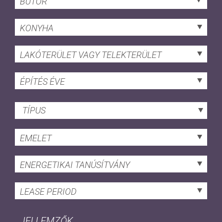
BÚTOR
KONYHA
LAKÓTERÜLET VAGY TELEKTERÜLET
ÉPÍTÉS ÉVE
TÍPUS
EMELET
ENERGETIKAI TANÚSÍTVÁNY
LEASE PERIOD
JELLEMZŐK