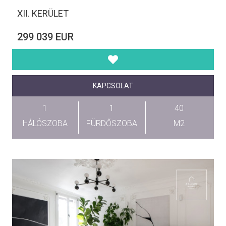
XII. KERÜLET
299 039 EUR
KAPCSOLAT
1
1
40
HÁLÓSZOBA
FÜRDŐSZOBA
M2