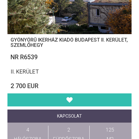
GYÖNYÖRŰ IKERHÁZ KIADÓ BUDAPEST II. KERÜLET,
SZEMLŐHEGY
NR R6539
II. KERÜLET
2 700 EUR
KAPCSOLAT
4
2
125