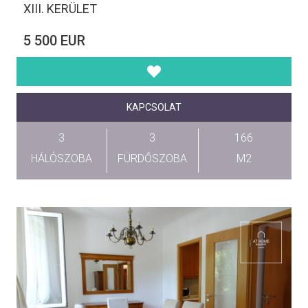
XIII. KERÜLET
5 500 EUR
KAPCSOLAT
3
3
166
HÁLÓSZOBA
FÜRDŐSZOBA
M2