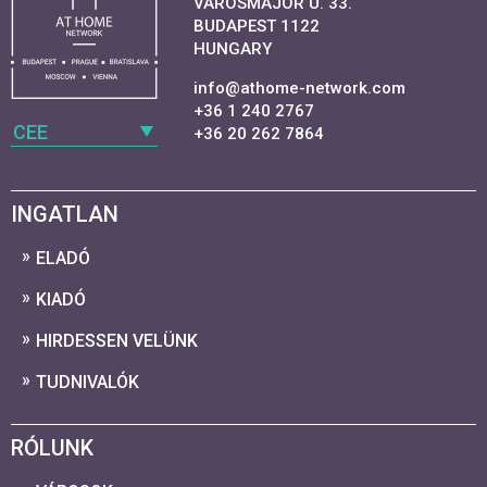
VAROSMAJOR U. 33.
BUDAPEST 1122
HUNGARY
info@athome-network.com
+36 1 240 2767
CEE
+36 20 262 7864
INGATLAN
ELADÓ
KIADÓ
HIRDESSEN VELÜNK
TUDNIVALÓK
RÓLUNK