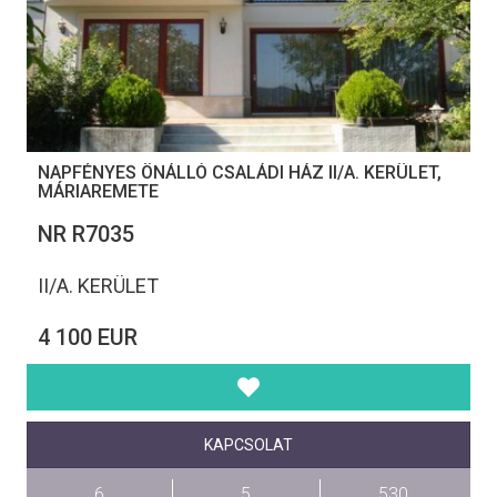
NAPFÉNYES ÖNÁLLÓ CSALÁDI HÁZ II/A. KERÜLET,
MÁRIAREMETE
NR R7035
II/A. KERÜLET
4 100 EUR
KAPCSOLAT
6
5
530