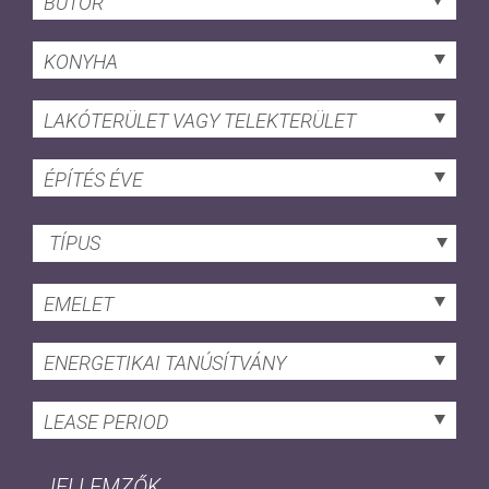
BÚTOR
KONYHA
LAKÓTERÜLET VAGY TELEKTERÜLET
ÉPÍTÉS ÉVE
TÍPUS
EMELET
ENERGETIKAI TANÚSÍTVÁNY
LEASE PERIOD
JELLEMZŐK