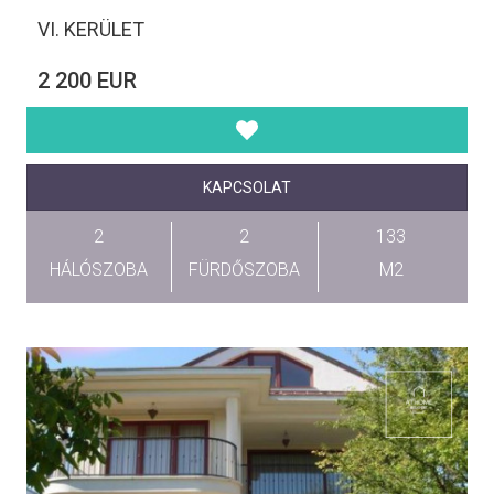
VI. KERÜLET
2 200 EUR
KAPCSOLAT
2
2
133
HÁLÓSZOBA
FÜRDŐSZOBA
M2