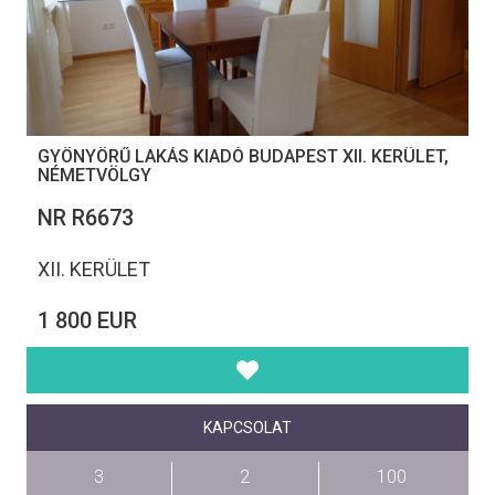
GYÖNYÖRŰ LAKÁS KIADÓ BUDAPEST XII. KERÜLET,
NÉMETVÖLGY
NR R6673
XII. KERÜLET
1 800 EUR
KAPCSOLAT
3
2
100