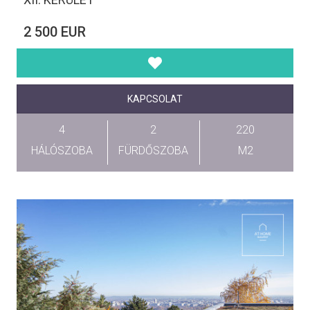
2 500 EUR
KAPCSOLAT
4
2
220
HÁLÓSZOBA
FÜRDŐSZOBA
M2