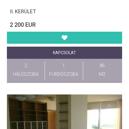
II. KERÜLET
2 200 EUR
KAPCSOLAT
2
1
86
HÁLÓSZOBA
FÜRDŐSZOBA
M2