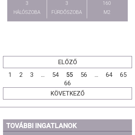
3
3
160
HÁLÓSZOBA
FÜRDŐSZOBA
M2
ELŐZŐ
1
2
3
...
54
55
56
...
64
65
66
KÖVETKEZŐ
TOVÁBBI INGATLANOK