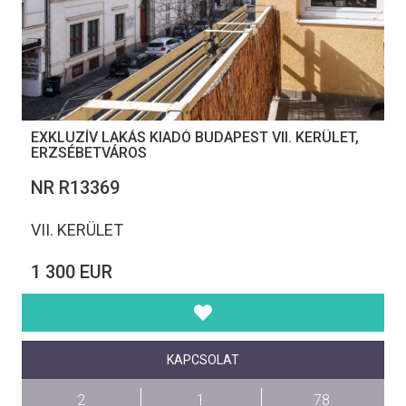
EXKLUZÍV LAKÁS KIADÓ BUDAPEST VII. KERÜLET,
ERZSÉBETVÁROS
NR R13369
VII. KERÜLET
1 300 EUR
KAPCSOLAT
2
1
78