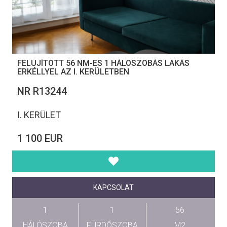
FELÚJÍTOTT 56 NM-ES 1 HÁLÓSZOBÁS LAKÁS
ERKÉLLYEL AZ I. KERÜLETBEN
NR R13244
I. KERÜLET
1 100 EUR
KAPCSOLAT
1
1
56
HÁLÓSZOBA
FÜRDŐSZOBA
M2