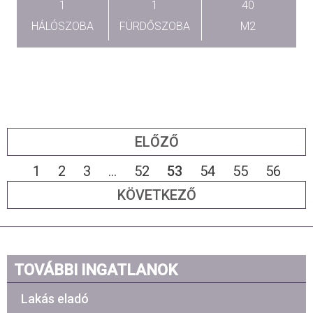
1
1
40
HÁLÓSZOBA
FÜRDŐSZOBA
M2
ELŐZŐ
1
2
3
...
52
53
54
55
56
KÖVETKEZŐ
TOVÁBBI INGATLANOK
Lakás eladó