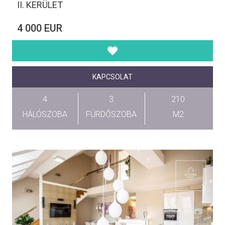
II. KERÜLET
4 000 EUR
KAPCSOLAT
4
3
210
HÁLÓSZOBA
FÜRDŐSZOBA
M2