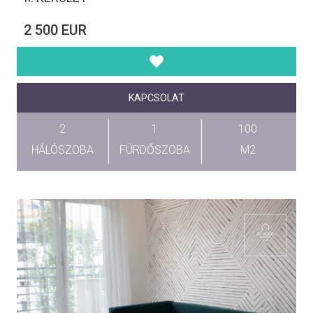
2 500 EUR
KAPCSOLAT
2
1
100
HÁLÓSZOBA
FÜRDŐSZOBA
M2