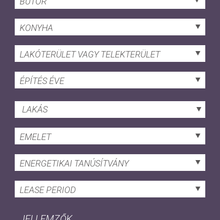
BÚTOR
KONYHA
LAKÓTERÜLET VAGY TELEKTERÜLET
ÉPÍTÉS ÉVE
LAKÁS
EMELET
ENERGETIKAI TANÚSÍTVÁNY
LEASE PERIOD
JELLEMZŐK