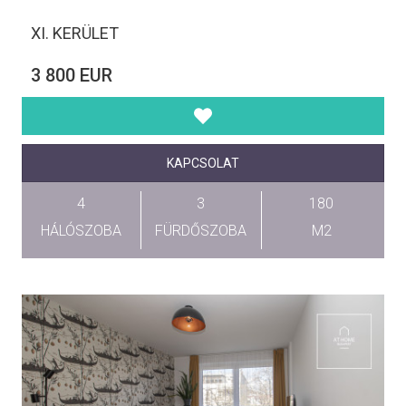
XI. KERÜLET
3 800 EUR
KAPCSOLAT
4
3
180
HÁLÓSZOBA
FÜRDŐSZOBA
M2