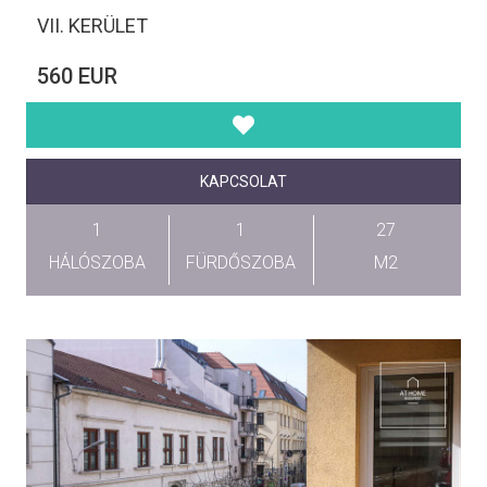
VII. KERÜLET
560 EUR
KAPCSOLAT
1
1
27
HÁLÓSZOBA
FÜRDŐSZOBA
M2