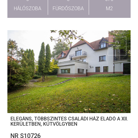
HÁLÓSZOBA
FÜRDŐSZOBA
M2
ELEGÁNS, TÖBBSZINTES CSALÁDI HÁZ ELADÓ A XII.
KERÜLETBEN, KÚTVÖLGYBEN
NR S10726