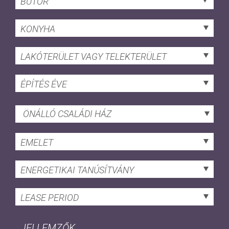
BÚTOR
KONYHA
LAKÓTERÜLET VAGY TELEKTERÜLET
ÉPÍTÉS ÉVE
ÖNÁLLÓ CSALÁDI HÁZ
EMELET
ENERGETIKAI TANÚSÍTVÁNY
LEASE PERIOD
JELLEMZŐK