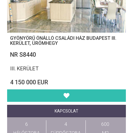
GYÖNYÖRŰ ÖNÁLLÓ CSALÁDI HÁZ BUDAPEST III.
KERÜLET, ÜRÖMHEGY
NR S8440
III. KERÜLET
4 150 000 EUR
KAPCSOLAT
6
4
600