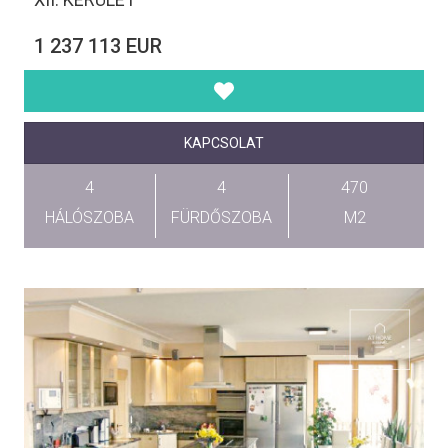
1 237 113 EUR
KAPCSOLAT
4
4
470
HÁLÓSZOBA
FÜRDŐSZOBA
M2