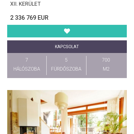
XII. KERÜLET
2 336 769 EUR
KAPCSOLAT
7
5
700
HÁLÓSZOBA
FÜRDŐSZOBA
M2