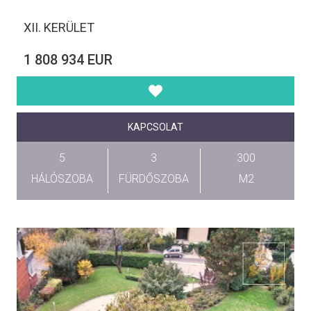
XII. KERÜLET
1 808 934 EUR
KAPCSOLAT
5
3
300
HÁLÓSZOBA
FÜRDŐSZOBA
M2