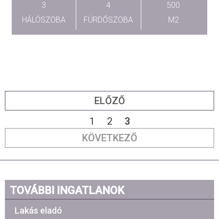
3
4
500
HÁLÓSZOBA
FÜRDŐSZOBA
M2
ELŐZŐ
1
2
3
KÖVETKEZŐ
TOVÁBBI INGATLANOK
Lakás eladó