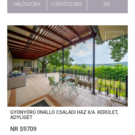
HÁLÓSZOBA
FÜRDŐSZOBA
M2
GYÖNYÖRŰ ÖNÁLLÓ CSALÁDI HÁZ II/A. KERÜLET,
ADYLIGET
NR S9709