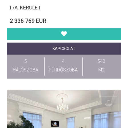
II/A. KERÜLET
2 336 769 EUR
KAPCSOLAT
5
4
540
HÁLÓSZOBA
FÜRDŐSZOBA
M2