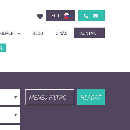
EUR
GEMENT
BLOG
O NÁS
KONTAKT
MENEJ FILTROVAŤ
HĽADAŤ