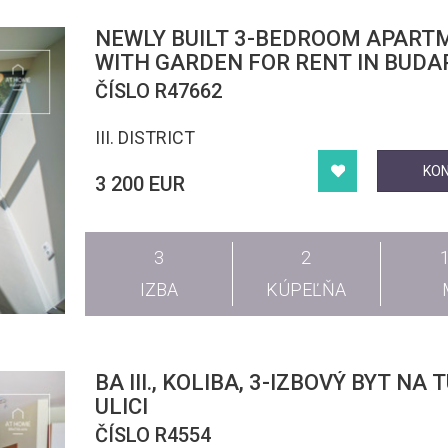
NEWLY BUILT 3-BEDROOM APART
WITH GARDEN FOR RENT IN BUDAPE
DISTRICT
ČÍSLO R47662
III. DISTRICT
KO
3 200 EUR
3
2
IZBA
KÚPEĽŇA
BA III., KOLIBA, 3-IZBOVÝ BYT NA
ULICI
ČÍSLO R4554