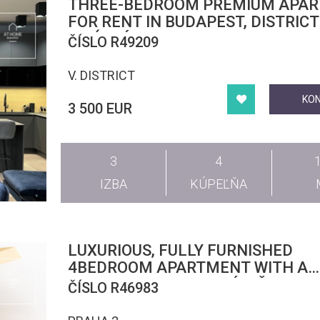
THREE-BEDROOM PREMIUM APA
FOR RENT IN BUDAPEST, DISTRICT 
LIPÓTVÁROS
ČÍSLO R49209
V. DISTRICT
KO
3 500 EUR
3
4
IZBA
KÚPEĽŇA
LUXURIOUS, FULLY FURNISHED
4BEDROOM APARTMENT WITH A
CHARMING VIEW. NOVÉ MĚSTO
ČÍSLO R46983