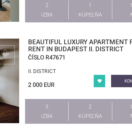
2
1
IZBA
KÚPEĽŇA
BEAUTIFUL LUXURY APARTMENT 
RENT IN BUDAPEST II. DISTRICT
ČÍSLO R47671
II. DISTRICT
KO
2 000 EUR
3
2
IZBA
KÚPEĽŇA