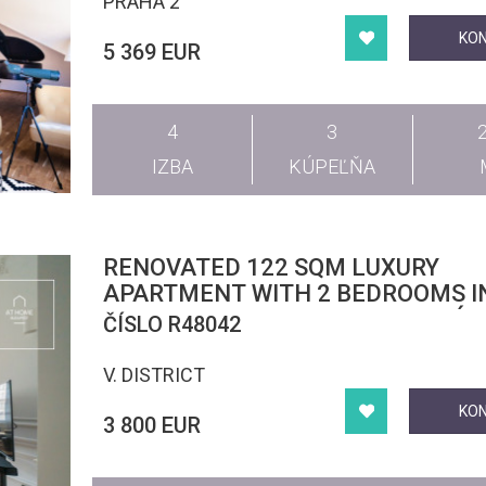
PRAHA 2
KO
5 369 EUR
4
3
IZBA
KÚPEĽŇA
RENOVATED 122 SQM LUXURY
APARTMENT WITH 2 BEDROOMS I
BUDAPEST’S 5TH DISTRICT, LIPÓ
ČÍSLO R48042
V. DISTRICT
KO
3 800 EUR