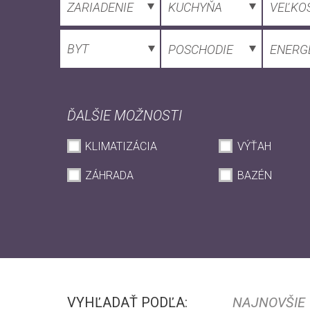
ZARIADENIE
KUCHYŇA
VEĽKO
BYT
POSCHODIE
ENERGE
ĎALŠIE MOŽNOSTI
KLIMATIZÁCIA
VÝŤAH
ZÁHRADA
BAZÉN
VYHĽADAŤ PODĽA:
NAJNOVŠIE