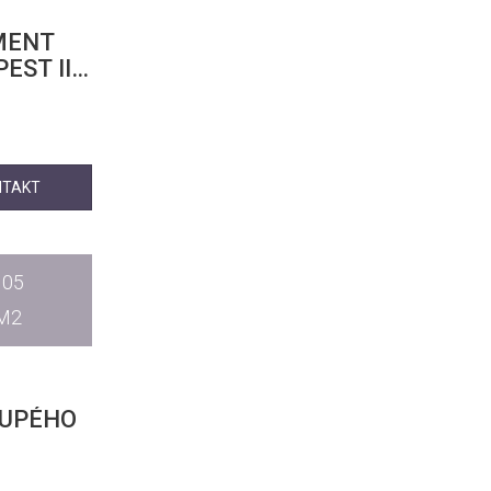
MENT
ST III.
NTAKT
105
M2
 TUPÉHO