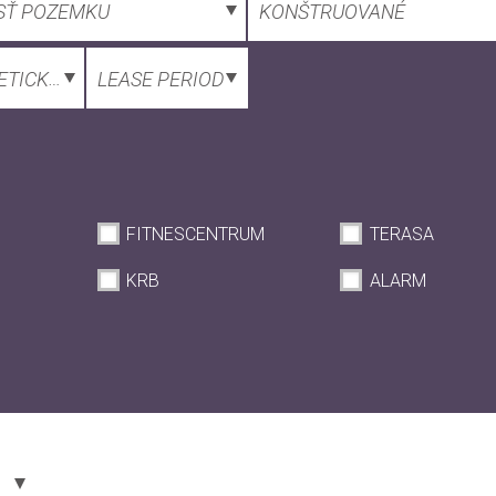
SŤ POZEMKU
KONŠTRUOVANÉ
TICKÝ CERTIFIKÁT
LEASE PERIOD
FITNESCENTRUM
TERASA
KRB
ALARM