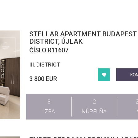
STELLAR APARTMENT BUDAPEST II
DISTRICT, ÚJLAK
ČÍSLO R11607
III. DISTRICT
KO
3 800 EUR
3
2
IZBA
KÚPEĽŇA