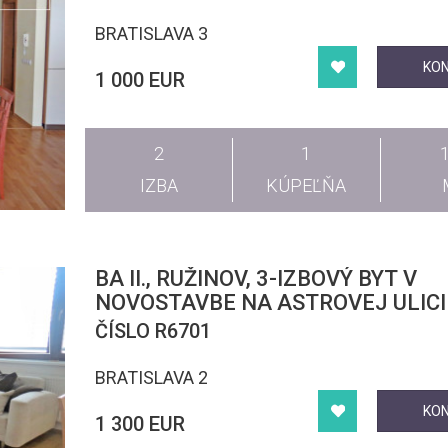
BRATISLAVA 3
KO
1 000 EUR
2
1
IZBA
KÚPEĽŇA
BA II., RUŽINOV, 3-IZBOVÝ BYT V
NOVOSTAVBE NA ASTROVEJ ULICI
ČÍSLO R6701
BRATISLAVA 2
KO
1 300 EUR