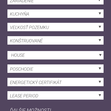
ZARIADENIE
KUCHYŇA
VEĽKOSŤ POZEMKU
KONŠTRUOVANÉ
HOUSE
POSCHODIE
ENERGETICKÝ CERTIFIKÁT
LEASE PERIOD
ĎALŠIE MOŽNOSTI