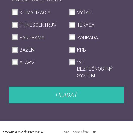
KLIMATIZÁCIA
VÝŤAH
FITNESCENTRUM
TERASA
PANORAMA
ZÁHRADA
BAZÉN
KRB
ALARM
24H
BEZPEČNOSTNÝ
SYSTÉM
HĽADAŤ
VYHĽADAŤ PODĽA:
NAJNOVŠIE