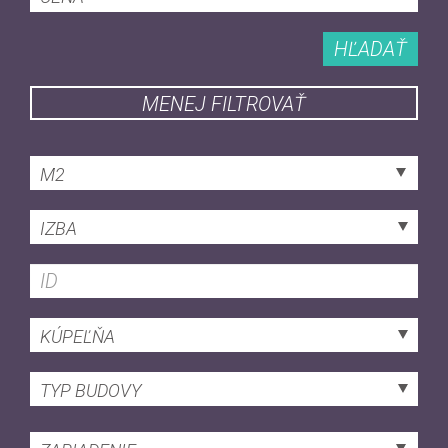
HĽADAŤ
MENEJ FILTROVAŤ
M2
IZBA
KÚPEĽŇA
TYP BUDOVY