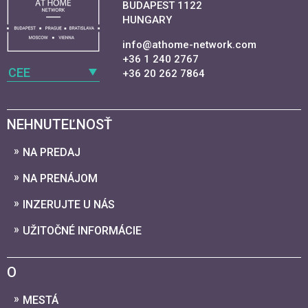
BUDAPEST 1122
HUNGARY
info@athome-network.com
+36 1 240 2767
CEE
+36 20 262 7864
NEHNUTEĽNOSŤ
NA PREDAJ
NA PRENÁJOM
INZERUJTE U NÁS
UŽITOČNÉ INFORMÁCIE
O
MESTÁ