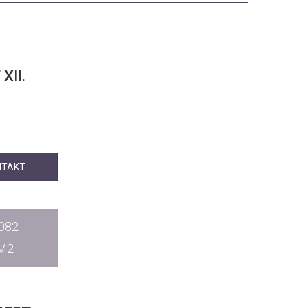
XII.
NTAKT
082
M2