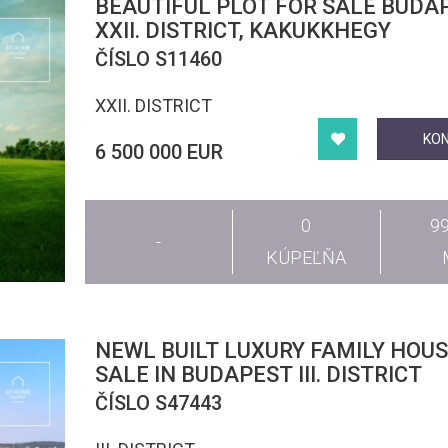
BEAUTIFUL PLOT FOR SALE BUDA
XXII. DISTRICT, KAKUKKHEGY
ČÍSLO S11460
XXII. DISTRICT
KO
6 500 000 EUR
0
9
-
KÚPEĽŇA
NEWL BUILT LUXURY FAMILY HOUS
SALE IN BUDAPEST III. DISTRICT
ČÍSLO S47443