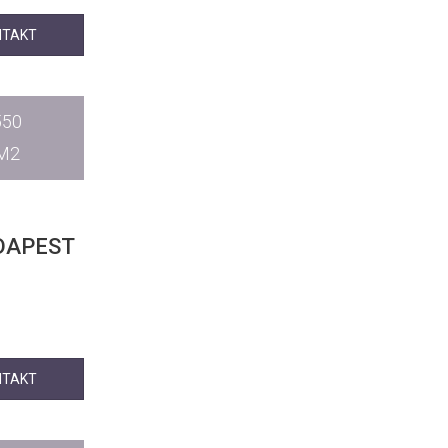
NTAKT
550
M2
NTAKT