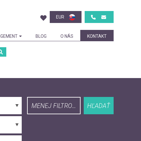
EUR
GEMENT
BLOG
O NÁS
KONTAKT
MENEJ FILTROVAŤ
HĽADAŤ