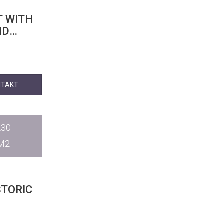
T WITH
ND
NTAKT
230
M2
STORIC