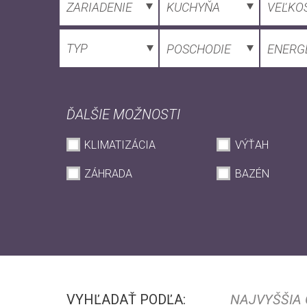
ZARIADENIE
KUCHYŇA
VEĽKO
TYP
POSCHODIE
ENERGE
ĎALŠIE MOŽNOSTI
KLIMATIZÁCIA
VÝŤAH
ZÁHRADA
BAZÉN
VYHĽADAŤ PODĽA:
NAJVYŠŠIA