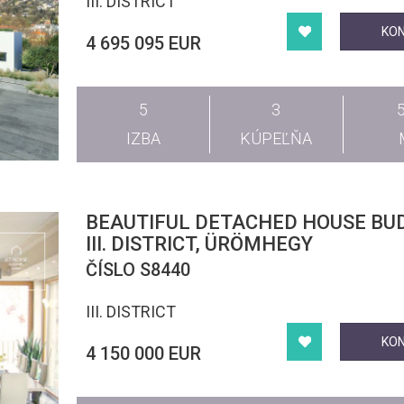
III. DISTRICT
KO
4 695 095 EUR
5
3
IZBA
KÚPEĽŇA
BEAUTIFUL DETACHED HOUSE BUDAPEST
III. DISTRICT, ÜRÖMHEGY
ČÍSLO S8440
III. DISTRICT
KO
4 150 000 EUR