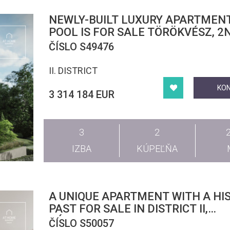
NEWLY-BUILT LUXURY APARTMEN
POOL IS FOR SALE TÖRÖKVÉSZ, 2
DISTRICT, BUDAPEST
ČÍSLO S49476
II. DISTRICT
KO
3 314 184 EUR
3
2
IZBA
KÚPEĽŇA
A UNIQUE APARTMENT WITH A HI
PAST FOR SALE IN DISTRICT II,
RÓZSADOMB
ČÍSLO S50057