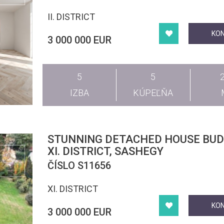
II. DISTRICT
KO
3 000 000 EUR
5
5
IZBA
KÚPEĽŇA
STUNNING DETACHED HOUSE BUDAPEST
XI. DISTRICT, SASHEGY
ČÍSLO S11656
XI. DISTRICT
KO
3 000 000 EUR