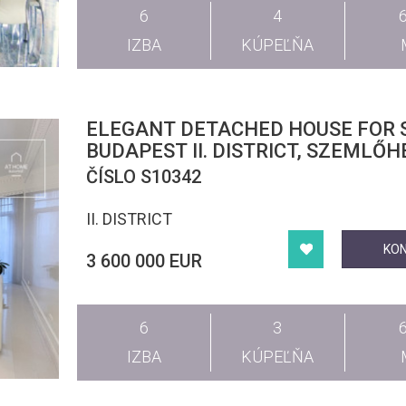
6
4
IZBA
KÚPEĽŇA
ELEGANT DETACHED HOUSE FOR 
BUDAPEST II. DISTRICT, SZEMLŐH
ČÍSLO S10342
II. DISTRICT
KO
3 600 000 EUR
6
3
IZBA
KÚPEĽŇA