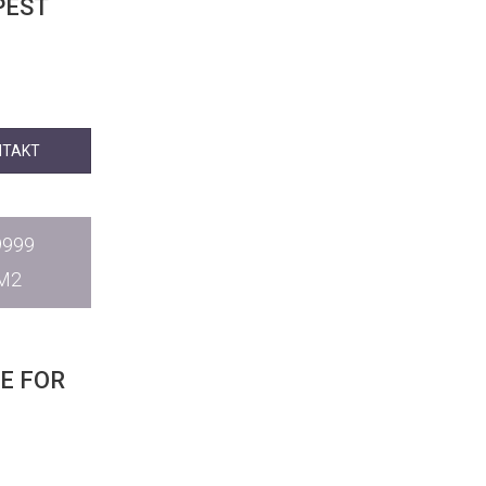
PEST
NTAKT
9999
M2
E FOR