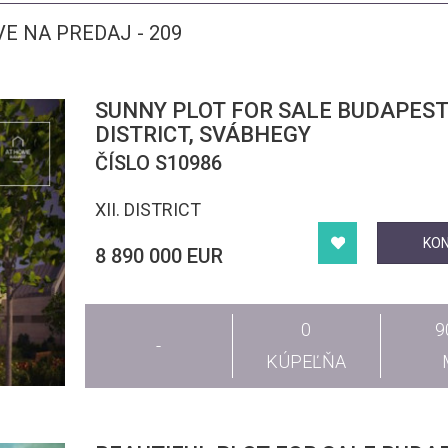
E NA PREDAJ - 209
SUNNY PLOT FOR SALE BUDAPEST 
DISTRICT, SVÁBHEGY
ČÍSLO S10986
XII. DISTRICT
KO
8 890 000 EUR
0
9
-
KÚPEĽŇA