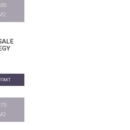
600
M2
SALE
EGY
NTAKT
675
M2