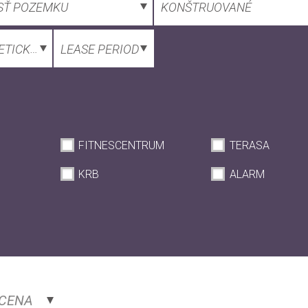
SŤ POZEMKU
KONŠTRUOVANÉ
TICKÝ CERTIFIKÁT
LEASE PERIOD
FITNESCENTRUM
TERASA
KRB
ALARM
 CENA