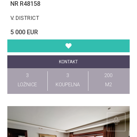
NR R48158
V. DISTRICT
5 000 EUR
KONTAKT
3
3
200
LOŽNICE
KOUPELNA
M2