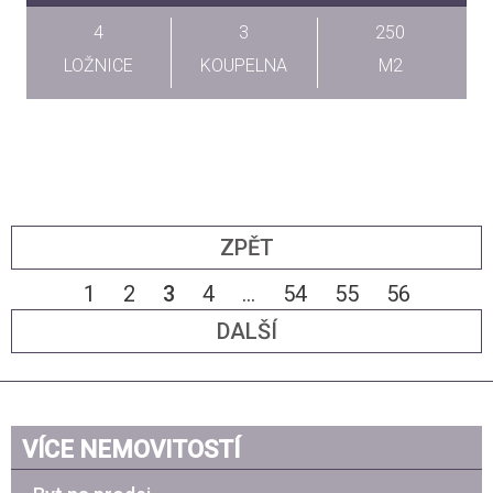
4
3
250
LOŽNICE
KOUPELNA
M2
ZPĚT
1
2
3
4
...
54
55
56
DALŠÍ
VÍCE NEMOVITOSTÍ