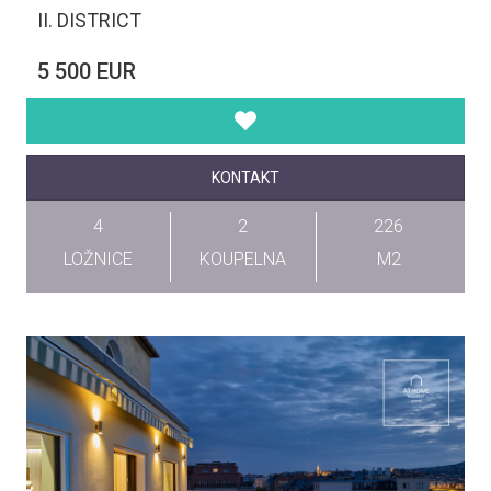
II. DISTRICT
5 500 EUR
KONTAKT
4
2
226
LOŽNICE
KOUPELNA
M2