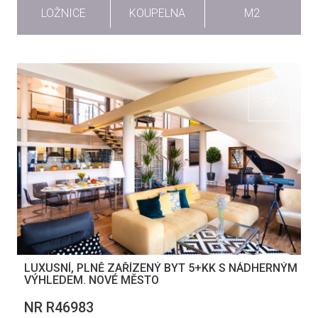
LOŽNICE
KOUPELNA
M2
LUXUSNÍ, PLNĚ ZAŘÍZENÝ BYT 5+KK S NÁDHERNÝM
VÝHLEDEM. NOVÉ MĚSTO
NR R46983