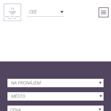
CEE
Togg
Navi
NA PRONÁJEM
MĚSTO
CENA