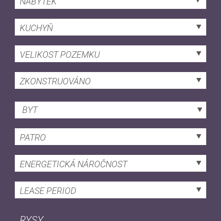
NÁBYTEK
KUCHYŇ
VELIKOST POZEMKU
ZKONSTRUOVÁNO
BYT
PATRO
ENERGETICKÁ NÁROČNOST
LEASE PERIOD
RYSY