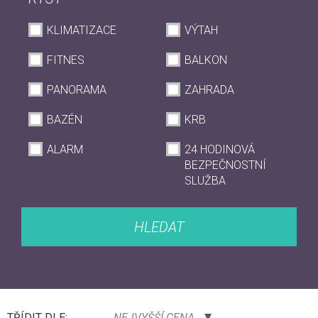
KLIMATIZACE
VÝTAH
FITNES
BALKON
PANORAMA
ZAHRADA
BAZÉN
KRB
ALARM
24 HODINOVÁ
BEZPEČNOSTNÍ
SLUŽBA
HLEDAT
TŘÍDIT DLE:
NEJVYŠŠÍ CENA