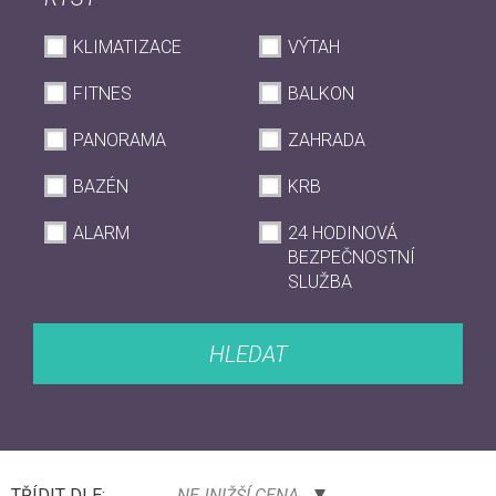
KLIMATIZACE
VÝTAH
FITNES
BALKON
PANORAMA
ZAHRADA
BAZÉN
KRB
ALARM
24 HODINOVÁ
BEZPEČNOSTNÍ
SLUŽBA
HLEDAT
TŘÍDIT DLE:
NEJNIŽŠÍ CENA