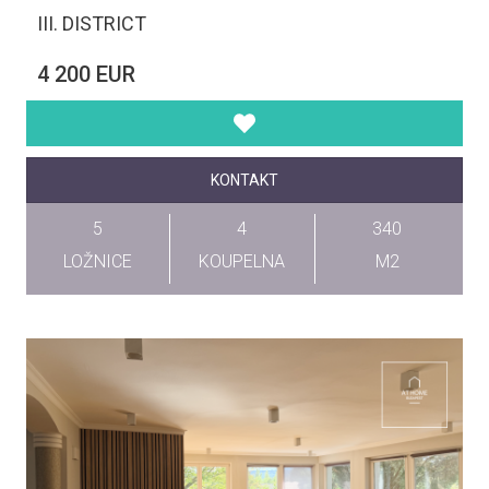
III. DISTRICT
4 200 EUR
KONTAKT
5
4
340
LOŽNICE
KOUPELNA
M2