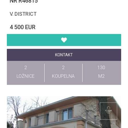
NR R46815
V. DISTRICT
4 500 EUR
KONTAKT
2
2
130
LOŽNICE
KOUPELNA
M2