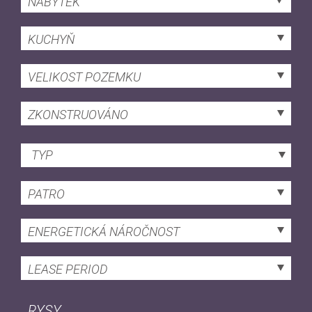
NÁBYTEK
KUCHYŇ
VELIKOST POZEMKU
ZKONSTRUOVÁNO
TYP
PATRO
ENERGETICKÁ NÁROČNOST
LEASE PERIOD
RYSY