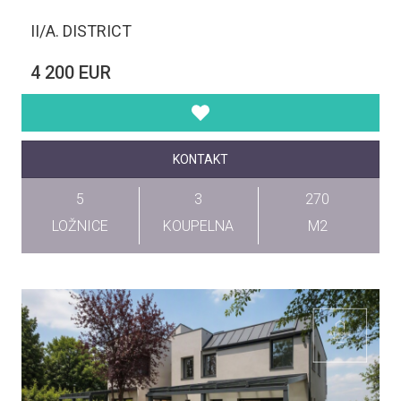
II/A. DISTRICT
4 200 EUR
KONTAKT
5
3
270
LOŽNICE
KOUPELNA
M2