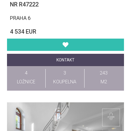
NR R47222
PRAHA 6
4 534 EUR
KONTAKT
4
3
243
LOŽNICE
KOUPELNA
M2