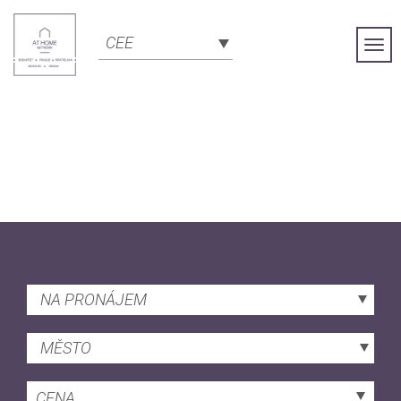
CEE
Togg
Navi
NA PRONÁJEM
MĚSTO
CENA