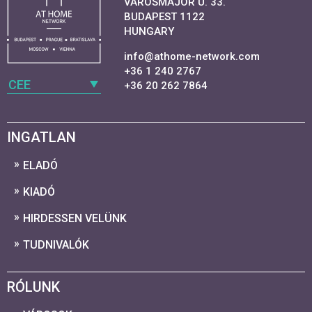
VAROSMAJOR U. 33.
BUDAPEST 1122
HUNGARY
info@athome-network.com
+36 1 240 2767
CEE
+36 20 262 7864
INGATLAN
ELADÓ
KIADÓ
HIRDESSEN VELÜNK
TUDNIVALÓK
RÓLUNK