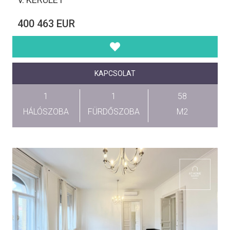
400 463 EUR
KAPCSOLAT
1
1
58
HÁLÓSZOBA
FÜRDŐSZOBA
M2