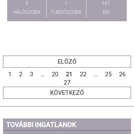
3
1
167
HÁLÓSZOBA
FÜRDŐSZOBA
M2
ELŐZŐ
1
2
3
...
20
21
22
...
25
26
27
KÖVETKEZŐ
TOVÁBBI INGATLANOK