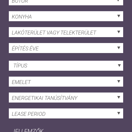
BÚTOR
KONYHA
LAKÓTERÜLET VAGY TELEKTERÜLET
ÉPÍTÉS ÉVE
TÍPUS
EMELET
ENERGETIKAI TANÚSÍTVÁNY
LEASE PERIOD
JELLEMZŐK