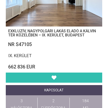
EXKLUZÍV, NAGYPOLGÁRI LAKÁS ELADÓ A KÁLVIN
TÉR KÖZELÉBEN – IX. KERÜLET, BUDAPEST
NR S47105
IX. KERÜLET
662 836 EUR
KAPCSOLAT
3
2
184