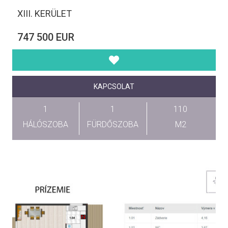
XIII. KERÜLET
747 500 EUR
KAPCSOLAT
1
1
110
HÁLÓSZOBA
FÜRDŐSZOBA
M2