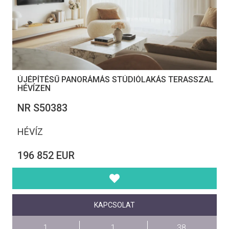
ÚJÉPÍTÉSŰ PANORÁMÁS STÚDIÓLAKÁS TERASSZAL
HÉVÍZEN
NR S50383
HÉVÍZ
196 852 EUR
KAPCSOLAT
1
1
38