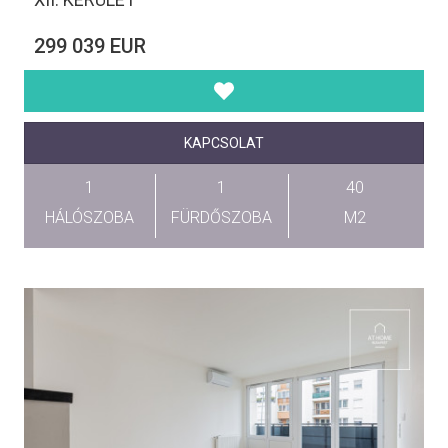
299 039 EUR
KAPCSOLAT
1
1
40
HÁLÓSZOBA
FÜRDŐSZOBA
M2