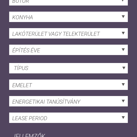
BÚTOR
KONYHA
LAKÓTERÜLET VAGY TELEKTERÜLET
ÉPÍTÉS ÉVE
TÍPUS
EMELET
ENERGETIKAI TANÚSÍTVÁNY
LEASE PERIOD
JELLEMZŐK