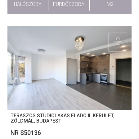
HÁLÓSZOBA
FÜRDŐSZOBA
M2
TERASZOS STÚDIÓLAKÁS ELADÓ II. KERÜLET,
ZÖLDMÁL, BUDAPEST
NR S50136