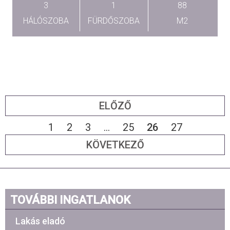
3
1
88
HÁLÓSZOBA
FÜRDŐSZOBA
M2
ELŐZŐ
1
2
3
...
25
26
27
KÖVETKEZŐ
TOVÁBBI INGATLANOK
Lakás eladó