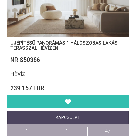
ÚJÉPÍTÉSŰ PANORÁMÁS 1 HÁLÓSZOBÁS LAKÁS
TERASSZAL HÉVÍZEN
NR S50386
HÉVÍZ
239 167 EUR
KAPCSOLAT
1
1
47