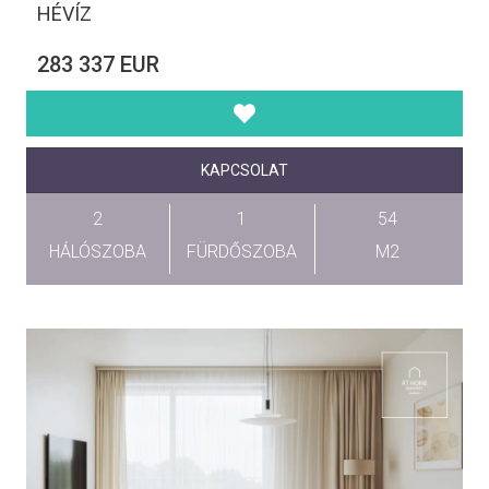
HÉVÍZ
283 337 EUR
KAPCSOLAT
2
1
54
HÁLÓSZOBA
FÜRDŐSZOBA
M2