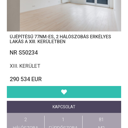
ÚJÉPÍTÉSŰ 77NM-ES, 2 HÁLÓSZOBÁS ERKÉLYES
LAKÁS A XIII. KERÜLETBEN
NR S50234
XIII. KERÜLET
290 534 EUR
KAPCSOLAT
2
1
81