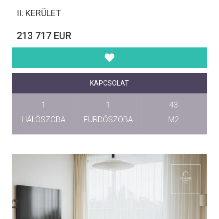
II. KERÜLET
213 717 EUR
KAPCSOLAT
1
1
43
HÁLÓSZOBA
FÜRDŐSZOBA
M2