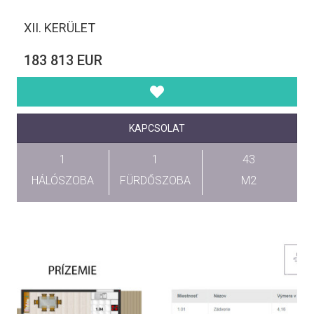
XII. KERÜLET
183 813 EUR
KAPCSOLAT
1
1
43
HÁLÓSZOBA
FÜRDŐSZOBA
M2