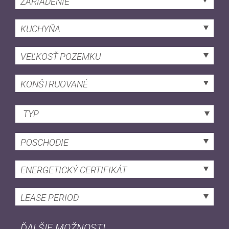
ZARIADENIE
KUCHYŇA
VEĽKOSŤ POZEMKU
KONŠTRUOVANÉ
TYP
POSCHODIE
ENERGETICKÝ CERTIFIKÁT
LEASE PERIOD
ĎALŠIE MOŽNOSTI