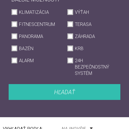
KLIMATIZÁCIA
VÝŤAH
FITNESCENTRUM
TERASA
PANORAMA
ZÁHRADA
BAZÉN
KRB
ALARM
24H
BEZPEČNOSTNÝ
SYSTÉM
HĽADAŤ
VYHĽADAŤ PODĽA:
NAJNOVŠIE