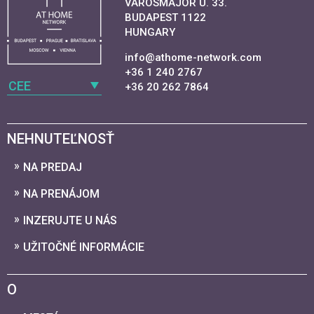
VAROSMAJOR U. 33.
BUDAPEST 1122
HUNGARY
info@athome-network.com
+36 1 240 2767
CEE
+36 20 262 7864
NEHNUTEĽNOSŤ
NA PREDAJ
NA PRENÁJOM
INZERUJTE U NÁS
UŽITOČNÉ INFORMÁCIE
O