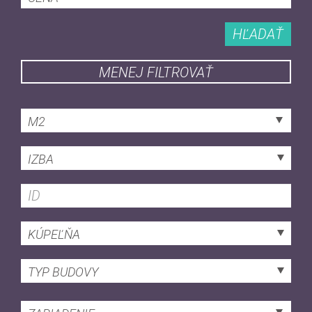
HĽADAŤ
MENEJ FILTROVAŤ
M2
IZBA
KÚPEĽŇA
TYP BUDOVY