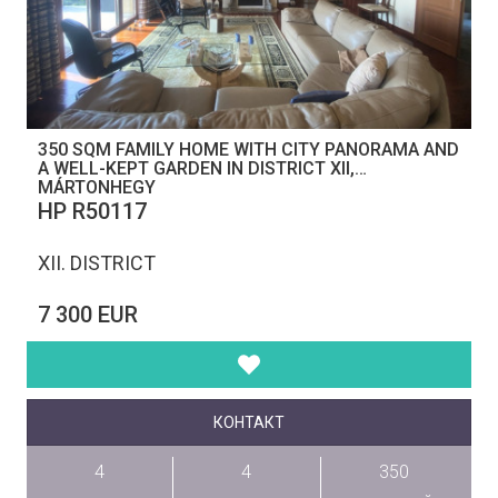
350 SQM FAMILY HOME WITH CITY PANORAMA AND
A WELL-KEPT GARDEN IN DISTRICT XII,
MÁRTONHEGY
НР R50117
XII. DISTRICT
7 300 EUR
КОНТАКТ
4
4
350