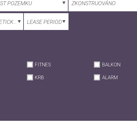
OST POZEMKU
ZKONSTRUOVÁNO
ETICKÁ NÁROČNOST
LEASE PERIOD
FITNES
BALKON
KRB
ALARM