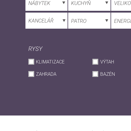
NÁBYTEK
KUCHYŇ
VELIK
KANCELÁŘ
PATRO
ENERG
RYSY
KLIMATIZACE
VÝTAH
ZAHRADA
BAZÉN