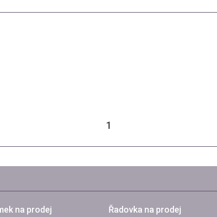
1
ek na prodej
Řadovka na prodej