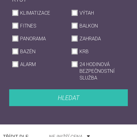
KLIMATIZACE
VÝTAH
FITNES
BALKON
PANORAMA
ZAHRADA
BAZÉN
KRB
ALARM
24 HODINOVÁ
BEZPEČNOSTNÍ
SLUŽBA
HLEDAT
TŘÍDIT DLE:
NEJNIŽŠÍ CENA