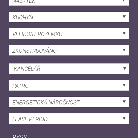
NÁBYTEK
KUCHYŇ
VELIKOST POZEMKU
ZKONSTRUOVÁNO
KANCELÁŘ
PATRO
ENERGETICKÁ NÁROČNOST
LEASE PERIOD
RYSY