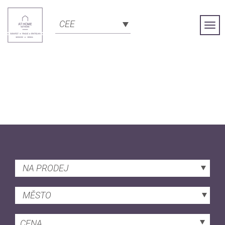
CEE
Togg
Navi
NA PRODEJ
MĚSTO
CENA